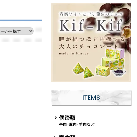
ITEMS
偶蹄類
牛肉･豚肉･羊肉など