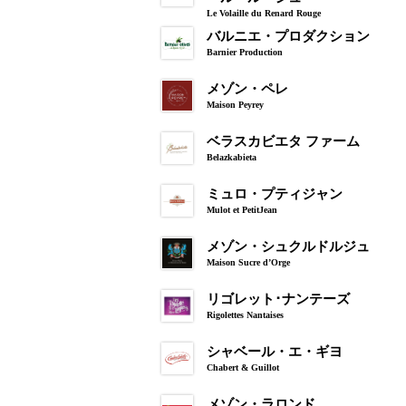
Le Volaille du Renard Rouge
バルニエ・プロダクション
Barnier Production
メゾン・ペレ
Maison Peyrey
ベラスカビエタ ファーム
Belazkabieta
ミュロ・プティジャン
Mulot et PetitJean
メゾン・シュクルドルジュ
Maison Sucre d’Orge
リゴレット･ナンテーズ
Rigolettes Nantaises
シャベール・エ・ギヨ
Chabert & Guillot
メゾン・ラロンド