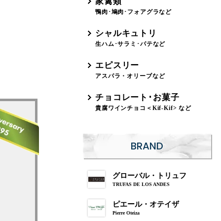
家禽類
鴨肉･鳩肉･フォアグラなど
シャルキュトリ
生ハム･サラミ･パテなど
エピスリー
アスパラ・オリーブなど
チョコレート･お菓子
貴腐ワインチョコ＜Kif-Kif> など
BRAND
グローバル・トリュフ
TRUFAS DE LOS ANDES
ピエール・オテイザ
Pierre Oteiza