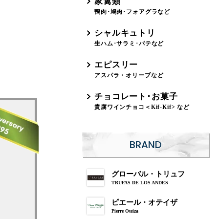
家禽類
鴨肉･鳩肉･フォアグラなど
シャルキュトリ
生ハム･サラミ･パテなど
エピスリー
アスパラ・オリーブなど
チョコレート･お菓子
貴腐ワインチョコ＜Kif-Kif> など
BRAND
グローバル・トリュフ
TRUFAS DE LOS ANDES
ピエール・オテイザ
Pierre Oteiza