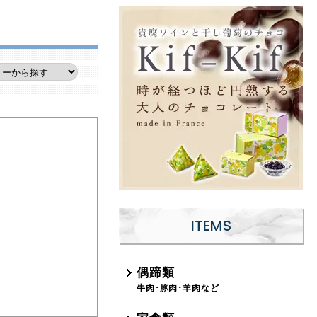
ITEMS
偶蹄類
牛肉･豚肉･羊肉など