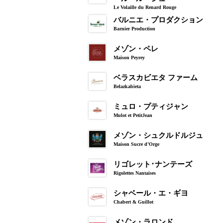
Le Volaille du Renard Rouge
バルニエ・プロダクション
Barnier Production
メゾン・ペレ
Maison Peyrey
ベラスカビエタ ファーム
Belazkabieta
ミュロ・プティジャン
Mulot et PetitJean
メゾン・シュクルドルジュ
Maison Sucre d’Orge
リゴレット･ナンテーズ
Rigolettes Nantaises
シャベール・エ・ギヨ
Chabert & Guillot
メゾン・ラロンド