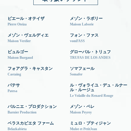
ピエール・オテイザ
メゾン・ラボリー
Pierre Oteiza
Maison Laborie
メゾン・ヴェルディエ
フォン・ファス
Maison Verdier
vomFASS
ビュルゴー
グローバル・トリュフ
Maison Burgaud
TRUFAS DE LOS ANDES
フォアグラ・キャスタン
ソマフェール
Castaing
Somafer
パテサ
ル・ヴォライユ・デュ・ルナー
ル・ルージュ
Patesa
Le Volaille du Renard Rouge
バルニエ・プロダクション
メゾン・ペレ
Barnier Production
Maison Peyrey
ベラスカビエタ ファーム
ミュロ・プティジャン
Belazkabieta
Mulot et PetitJean