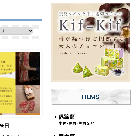
ITEMS
偶蹄類
牛肉･豚肉･羊肉など
来日！