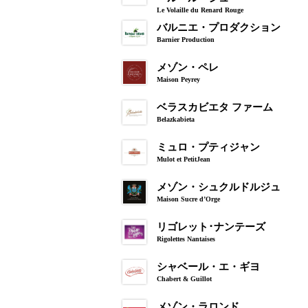
Le Volaille du Renard Rouge
バルニエ・プロダクション
Barnier Production
メゾン・ペレ
Maison Peyrey
ベラスカビエタ ファーム
Belazkabieta
ミュロ・プティジャン
Mulot et PetitJean
メゾン・シュクルドルジュ
Maison Sucre d’Orge
リゴレット･ナンテーズ
Rigolettes Nantaises
シャベール・エ・ギヨ
Chabert & Guillot
メゾン・ラロンド