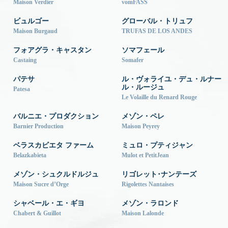
Maison Verdier
vomFASS
ビュルゴー
グローバル・トリュフ
Maison Burgaud
TRUFAS DE LOS ANDES
フォアグラ・キャスタン
ソマフェール
Castaing
Somafer
パテサ
ル・ヴォライユ・デュ・ルナー
ル・ルージュ
Patesa
Le Volaille du Renard Rouge
バルニエ・プロダクション
メゾン・ペレ
Barnier Production
Maison Peyrey
ベラスカビエタ ファーム
ミュロ・プティジャン
Belazkabieta
Mulot et PetitJean
メゾン・シュクルドルジュ
リゴレット･ナンテーズ
Maison Sucre d’Orge
Rigolettes Nantaises
シャベール・エ・ギヨ
メゾン・ラロンド
Chabert & Guillot
Maison Lalonde