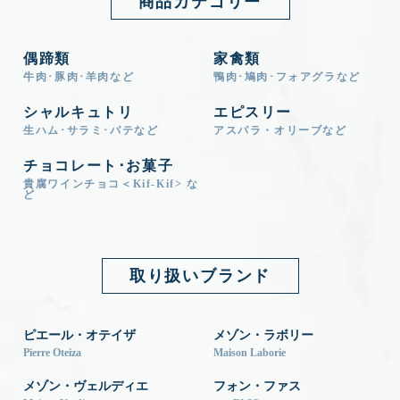
商品カテゴリー
偶蹄類
家禽類
牛肉･豚肉･羊肉など
鴨肉･鳩肉･フォアグラなど
シャルキュトリ
エピスリー
生ハム･サラミ･パテなど
アスパラ・オリーブなど
チョコレート･お菓子
貴腐ワインチョコ＜Kif-Kif> な
ど
取り扱いブランド
ピエール・オテイザ
メゾン・ラボリー
Pierre Oteiza
Maison Laborie
メゾン・ヴェルディエ
フォン・ファス