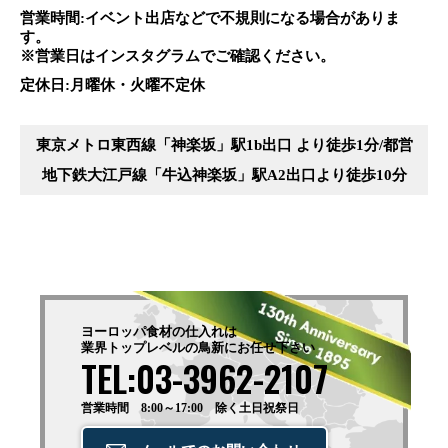
営業時間:イベント出店などで不規則になる場合がありま
す。
※営業日はインスタグラムでご確認ください。
定休日:月曜休・火曜不定休
東京メトロ東西線「神楽坂」駅1b出口 より徒歩1分/都営
地下鉄大江戸線「牛込神楽坂」駅A2出口より徒歩10分
ヨーロッパ食材の仕入れは
業界トップレベルの鳥新に
お任せ下さい
TEL:03-3962-2107
営業時間 8:00～17:00 除く土日祝祭日