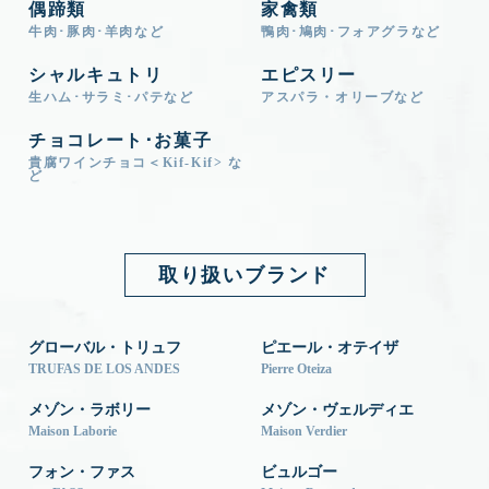
偶蹄類
家禽類
牛肉･豚肉･羊肉など
鴨肉･鳩肉･フォアグラなど
シャルキュトリ
エピスリー
生ハム･サラミ･パテなど
アスパラ・オリーブなど
チョコレート･お菓子
貴腐ワインチョコ＜Kif-Kif> な
ど
取り扱いブランド
グローバル・トリュフ
ピエール・オテイザ
TRUFAS DE LOS ANDES
Pierre Oteiza
メゾン・ラボリー
メゾン・ヴェルディエ
Maison Laborie
Maison Verdier
フォン・ファス
ビュルゴー