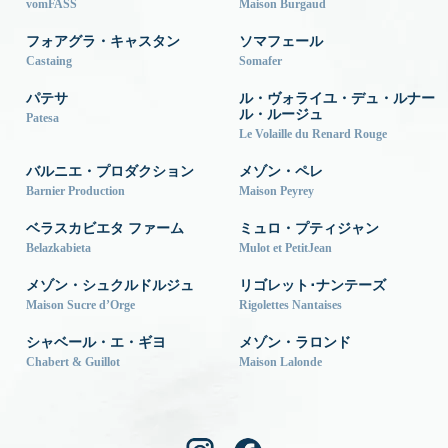
vomFASS
Maison Burgaud
フォアグラ・キャスタン
ソマフェール
Castaing
Somafer
パテサ
ル・ヴォライユ・デュ・ルナー
ル・ルージュ
Patesa
Le Volaille du Renard Rouge
バルニエ・プロダクション
メゾン・ペレ
Barnier Production
Maison Peyrey
ベラスカビエタ ファーム
ミュロ・プティジャン
Belazkabieta
Mulot et PetitJean
メゾン・シュクルドルジュ
リゴレット･ナンテーズ
Maison Sucre d’Orge
Rigolettes Nantaises
シャベール・エ・ギヨ
メゾン・ラロンド
Chabert & Guillot
Maison Lalonde