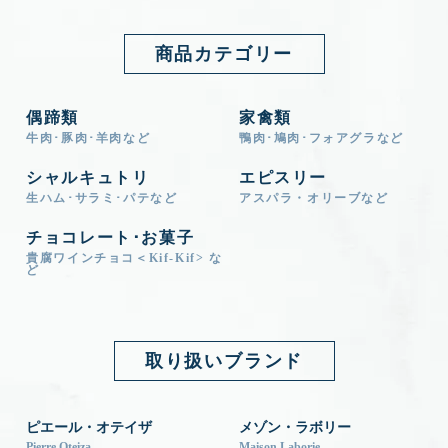
商品カテゴリー
偶蹄類
家禽類
牛肉･豚肉･羊肉など
鴨肉･鳩肉･フォアグラなど
シャルキュトリ
エピスリー
生ハム･サラミ･パテなど
アスパラ・オリーブなど
チョコレート･お菓子
貴腐ワインチョコ＜Kif-Kif> な
ど
取り扱いブランド
ピエール・オテイザ
メゾン・ラボリー
Pierre Oteiza
Maison Laborie