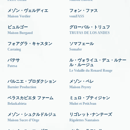
メゾン・ヴェルディエ
フォン・ファス
Maison Verdier
vomFASS
ビュルゴー
グローバル・トリュフ
Maison Burgaud
TRUFAS DE LOS ANDES
フォアグラ・キャスタン
ソマフェール
Castaing
Somafer
パテサ
ル・ヴォライユ・デュ・ルナー
ル・ルージュ
Patesa
Le Volaille du Renard Rouge
バルニエ・プロダクション
メゾン・ペレ
Barnier Production
Maison Peyrey
ベラスカビエタ ファーム
ミュロ・プティジャン
Belazkabieta
Mulot et PetitJean
メゾン・シュクルドルジュ
リゴレット･ナンテーズ
Maison Sucre d’Orge
Rigolettes Nantaises