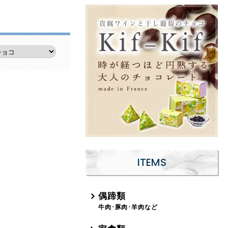
ITEMS
偶蹄類
牛肉･豚肉･羊肉など