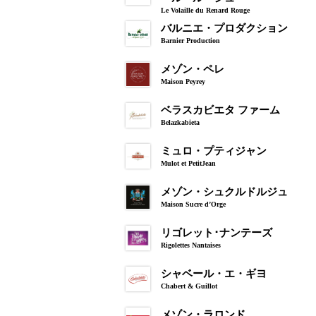
Le Volaille du Renard Rouge
バルニエ・プロダクション
Barnier Production
メゾン・ペレ
Maison Peyrey
ベラスカビエタ ファーム
Belazkabieta
ミュロ・プティジャン
Mulot et PetitJean
メゾン・シュクルドルジュ
Maison Sucre d’Orge
リゴレット･ナンテーズ
Rigolettes Nantaises
シャベール・エ・ギヨ
Chabert & Guillot
メゾン・ラロンド