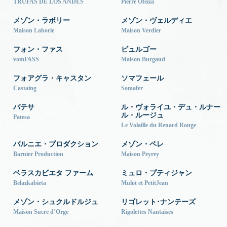
TRUFAS DE LOS ANDES
Pierre Oteiza
メゾン・ラボリー
メゾン・ヴェルディエ
Maison Laborie
Maison Verdier
フォン・ファス
ビュルゴー
vomFASS
Maison Burgaud
フォアグラ・キャスタン
ソマフェール
Castaing
Somafer
パテサ
ル・ヴォライユ・デュ・ルナー
ル・ルージュ
Patesa
Le Volaille du Renard Rouge
バルニエ・プロダクション
メゾン・ペレ
Barnier Production
Maison Peyrey
ベラスカビエタ ファーム
ミュロ・プティジャン
Belazkabieta
Mulot et PetitJean
メゾン・シュクルドルジュ
リゴレット･ナンテーズ
Maison Sucre d’Orge
Rigolettes Nantaises