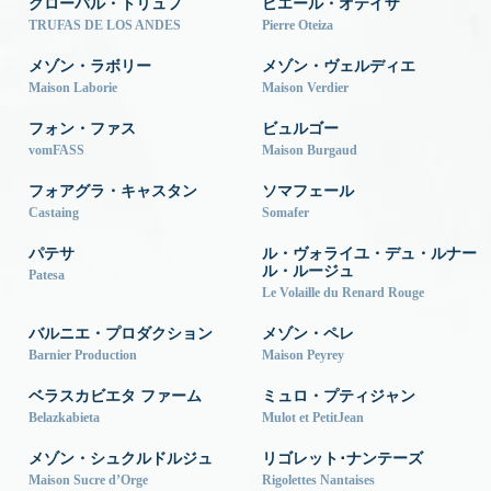
グローバル・トリュフ
ピエール・オテイザ
TRUFAS DE LOS ANDES
Pierre Oteiza
メゾン・ラボリー
メゾン・ヴェルディエ
Maison Laborie
Maison Verdier
フォン・ファス
ビュルゴー
vomFASS
Maison Burgaud
フォアグラ・キャスタン
ソマフェール
Castaing
Somafer
パテサ
ル・ヴォライユ・デュ・ルナー
ル・ルージュ
Patesa
Le Volaille du Renard Rouge
バルニエ・プロダクション
メゾン・ペレ
Barnier Production
Maison Peyrey
ベラスカビエタ ファーム
ミュロ・プティジャン
Belazkabieta
Mulot et PetitJean
メゾン・シュクルドルジュ
リゴレット･ナンテーズ
Maison Sucre d’Orge
Rigolettes Nantaises