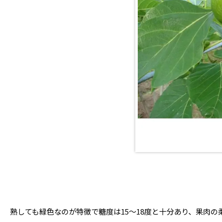
熟しても緑色なのが特徴で糖度は15～18度と十分あり、果肉