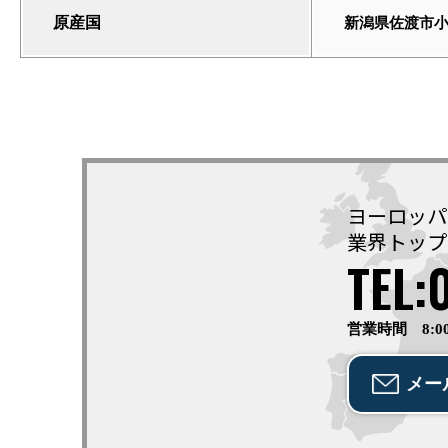
原産国
新潟県佐渡市
ヨーロッパ
業界トップ
TEL:
営業時間 8:0
メー