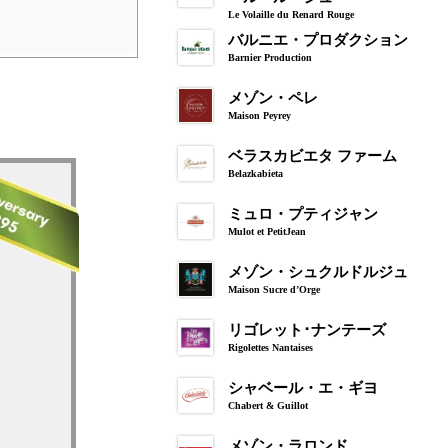
Le Volaille du Renard Rouge
バルニエ・プロダクション
Barnier Production
メゾン・ペレ
Maison Peyrey
ベラスカビエタ ファーム
Belazkabieta
ミュロ・プティジャン
Mulot et PetitJean
メゾン・シュクルドルジュ
Maison Sucre d’Orge
リゴレット･ナンテーズ
Rigolettes Nantaises
シャベール・エ・ギヨ
Chabert & Guillot
メゾン・ラロンド