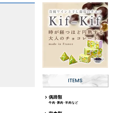
ITEMS
偶蹄類
牛肉･豚肉･羊肉など