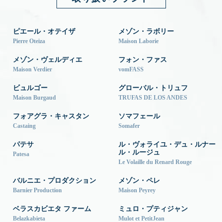
ピエール・オテイザ
メゾン・ラボリー
Pierre Oteiza
Maison Laborie
メゾン・ヴェルディエ
フォン・ファス
Maison Verdier
vomFASS
ビュルゴー
グローバル・トリュフ
Maison Burgaud
TRUFAS DE LOS ANDES
フォアグラ・キャスタン
ソマフェール
Castaing
Somafer
パテサ
ル・ヴォライユ・デュ・ルナー
ル・ルージュ
Patesa
Le Volaille du Renard Rouge
バルニエ・プロダクション
メゾン・ペレ
Barnier Production
Maison Peyrey
ベラスカビエタ ファーム
ミュロ・プティジャン
Belazkabieta
Mulot et PetitJean