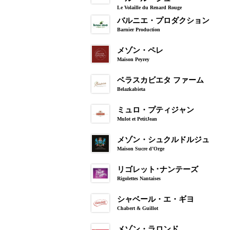
Le Volaille du Renard Rouge
バルニエ・プロダクション
Barnier Production
メゾン・ペレ
Maison Peyrey
ベラスカビエタ ファーム
Belazkabieta
ミュロ・プティジャン
Mulot et PetitJean
メゾン・シュクルドルジュ
Maison Sucre d’Orge
リゴレット･ナンテーズ
Rigolettes Nantaises
シャベール・エ・ギヨ
Chabert & Guillot
メゾン・ラロンド