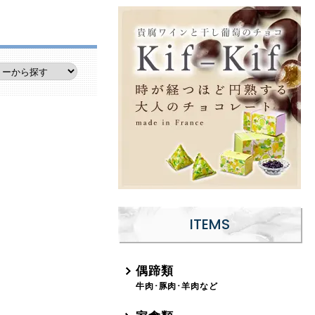
ITEMS
偶蹄類
牛肉･豚肉･羊肉など