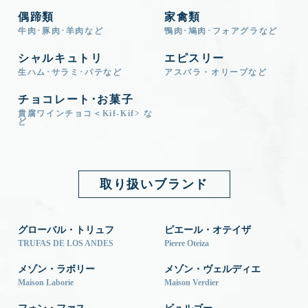
偶蹄類
家禽類
牛肉･豚肉･羊肉など
鴨肉･鳩肉･フォアグラなど
シャルキュトリ
エピスリー
生ハム･サラミ･パテなど
アスパラ・オリーブなど
チョコレート･お菓子
貴腐ワインチョコ＜Kif-Kif> な
ど
取り扱いブランド
グローバル・トリュフ
ピエール・オテイザ
TRUFAS DE LOS ANDES
Pierre Oteiza
メゾン・ラボリー
メゾン・ヴェルディエ
Maison Laborie
Maison Verdier