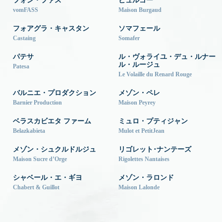
フォン・ファス
ビュルゴー
vomFASS
Maison Burgaud
フォアグラ・キャスタン
ソマフェール
Castaing
Somafer
パテサ
ル・ヴォライユ・デュ・ルナー
ル・ルージュ
Patesa
Le Volaille du Renard Rouge
バルニエ・プロダクション
メゾン・ペレ
Barnier Production
Maison Peyrey
ベラスカビエタ ファーム
ミュロ・プティジャン
Belazkabieta
Mulot et PetitJean
メゾン・シュクルドルジュ
リゴレット･ナンテーズ
Maison Sucre d’Orge
Rigolettes Nantaises
シャベール・エ・ギヨ
メゾン・ラロンド
Chabert & Guillot
Maison Lalonde