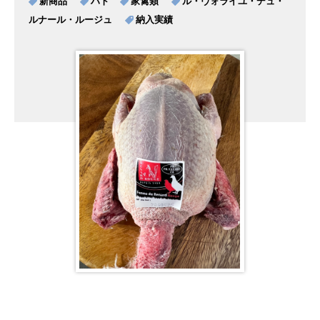
新商品
ハト
家禽類
ル・ヴォライユ・デュ・
ルナール・ルージュ
納入実績