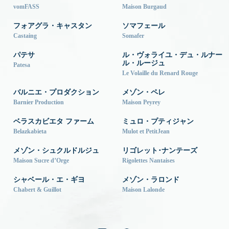
vomFASS
Maison Burgaud
フォアグラ・キャスタン
ソマフェール
Castaing
Somafer
パテサ
ル・ヴォライユ・デュ・ルナー
ル・ルージュ
Patesa
Le Volaille du Renard Rouge
バルニエ・プロダクション
メゾン・ペレ
Barnier Production
Maison Peyrey
ベラスカビエタ ファーム
ミュロ・プティジャン
Belazkabieta
Mulot et PetitJean
メゾン・シュクルドルジュ
リゴレット･ナンテーズ
Maison Sucre d’Orge
Rigolettes Nantaises
シャベール・エ・ギヨ
メゾン・ラロンド
Chabert & Guillot
Maison Lalonde