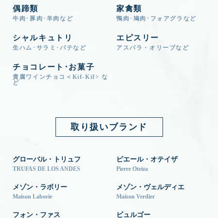
偶蹄類
家禽類
牛肉･豚肉･羊肉など
鴨肉･鳩肉･フォアグラなど
シャルキュトリ
エピスリー
生ハム･サラミ･パテなど
アスパラ・オリーブなど
チョコレート･お菓子
貴腐ワインチョコ＜Kif-Kif> な
ど
取り扱いブランド
グローバル・トリュフ
ピエール・オテイザ
TRUFAS DE LOS ANDES
Pierre Oteiza
メゾン・ラボリー
メゾン・ヴェルディエ
Maison Laborie
Maison Verdier
フォン・ファス
ビュルゴー