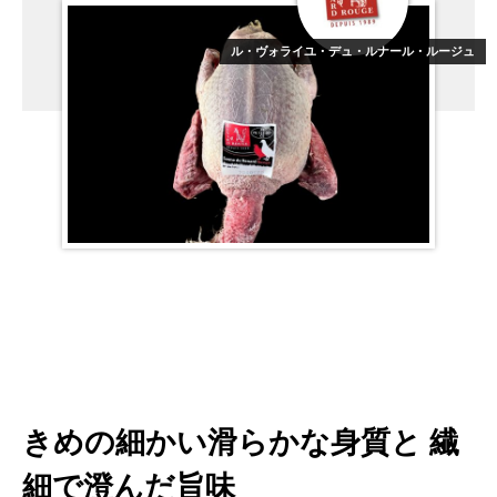
ル・ヴォライユ・デュ・ルナール・ルージュ
きめの細かい滑らかな身質と 繊
細で澄んだ旨味