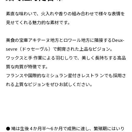
素直な味わいで、火入れや香りの組み合わせで様々な表情を
見せてくれる魅力的な素材です。
美食の宝庫アキテーヌ地方とロワール地方に隣接するDeux-
sevre（ドゥセーヴル）で飼育された上品なピジョン。

ワックスと手 作業による羽むしりで、美しく長持ちする高品
質な肉質が特徴です。

フランスや国際的なミシュラン星付きレストラ ンでも採用さ
れる上質なピジョンをぜひお試しください。
⚫ 鳩は生後 4 か月半～6 か月で成熟に達し、繁殖期にはいり