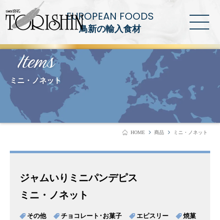
EUROPEAN FOODS
鳥新の輸入食材
Items
ミニ・ノネット
HOME
商品
ミニ・ノネット
ジャムいりミニパンデピス
ミニ・ノネット
その他
チョコレート･お菓子
エピスリー
焼菓