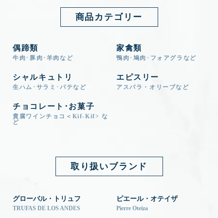
商品カテゴリー
偶蹄類
家禽類
牛肉･豚肉･羊肉など
鴨肉･鳩肉･フォアグラなど
シャルキュトリ
エピスリー
生ハム･サラミ･パテなど
アスパラ・オリーブなど
チョコレート･お菓子
貴腐ワインチョコ＜Kif-Kif> な
ど
取り扱いブランド
グローバル・トリュフ
ピエール・オテイザ
TRUFAS DE LOS ANDES
Pierre Oteiza