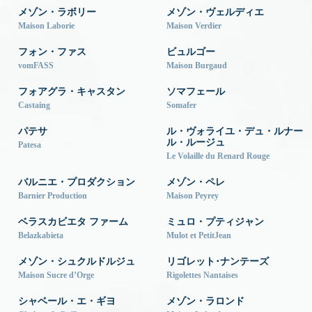
メゾン・ラボリー
メゾン・ヴェルディエ
Maison Laborie
Maison Verdier
フォン・ファス
ビュルゴー
vomFASS
Maison Burgaud
フォアグラ・キャスタン
ソマフェール
Castaing
Somafer
パテサ
ル・ヴォライユ・デュ・ルナー
ル・ルージュ
Patesa
Le Volaille du Renard Rouge
バルニエ・プロダクション
メゾン・ペレ
Barnier Production
Maison Peyrey
ベラスカビエタ ファーム
ミュロ・プティジャン
Belazkabieta
Mulot et PetitJean
メゾン・シュクルドルジュ
リゴレット･ナンテーズ
Maison Sucre d’Orge
Rigolettes Nantaises
シャベール・エ・ギヨ
メゾン・ラロンド