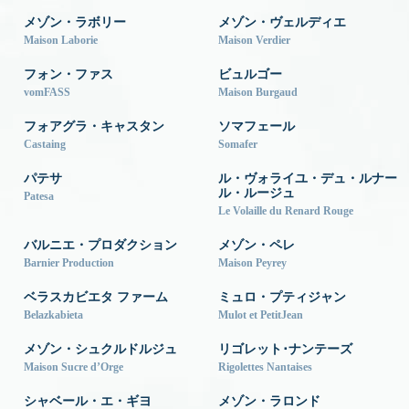
メゾン・ラボリー
メゾン・ヴェルディエ
Maison Laborie
Maison Verdier
フォン・ファス
ビュルゴー
vomFASS
Maison Burgaud
フォアグラ・キャスタン
ソマフェール
Castaing
Somafer
パテサ
ル・ヴォライユ・デュ・ルナー
ル・ルージュ
Patesa
Le Volaille du Renard Rouge
バルニエ・プロダクション
メゾン・ペレ
Barnier Production
Maison Peyrey
ベラスカビエタ ファーム
ミュロ・プティジャン
Belazkabieta
Mulot et PetitJean
メゾン・シュクルドルジュ
リゴレット･ナンテーズ
Maison Sucre d’Orge
Rigolettes Nantaises
シャベール・エ・ギヨ
メゾン・ラロンド