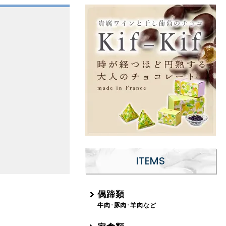
ITEMS
偶蹄類
牛肉･豚肉･羊肉など