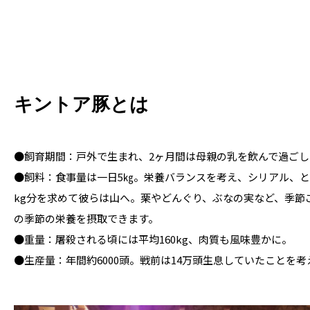
キントア豚とは
●飼育期間：戸外で生まれ、2ヶ月間は母親の乳を飲んで過ごし、1
●飼料：食事量は一日5㎏。栄養バランスを考え、シリアル、と
kg分を求めて彼らは山へ。栗やどんぐり、ぶなの実など、季
の季節の栄養を摂取できます。

●重量：屠殺される頃には平均160kg、肉質も風味豊かに。

●生産量：年間約6000頭。戦前は14万頭生息していたことを