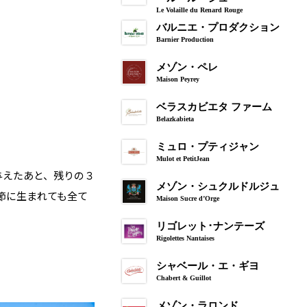
Le Volaille du Renard Rouge
バルニエ・プロダクション
Barnier Production
メゾン・ペレ
Maison Peyrey
ベラスカビエタ ファーム
Belazkabieta
ミュロ・プティジャン
Mulot et PetitJean
与えたあと、残りの３
メゾン・シュクルドルジュ
節に生まれても全て
Maison Sucre d’Orge
リゴレット･ナンテーズ
Rigolettes Nantaises
シャベール・エ・ギヨ
Chabert & Guillot
メゾン・ラロンド