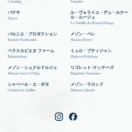
Castaing
Somafer
パテサ
ル・ヴォライユ・デュ・ルナー
ル・ルージュ
Patesa
Le Volaille du Renard Rouge
バルニエ・プロダクション
メゾン・ペレ
Barnier Production
Maison Peyrey
ベラスカビエタ ファーム
ミュロ・プティジャン
Belazkabieta
Mulot et PetitJean
メゾン・シュクルドルジュ
リゴレット･ナンテーズ
Maison Sucre d’Orge
Rigolettes Nantaises
シャベール・エ・ギヨ
メゾン・ラロンド
Chabert & Guillot
Maison Lalonde