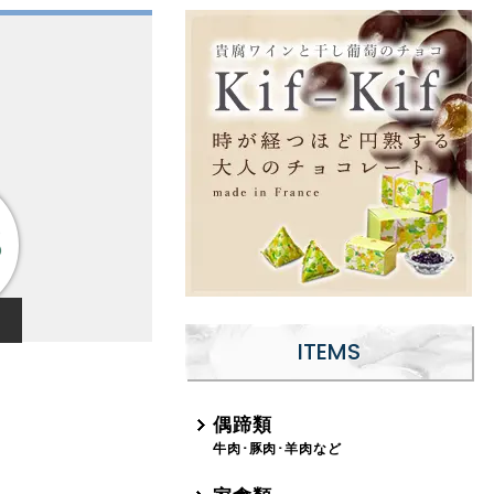
ITEMS
偶蹄類
牛肉･豚肉･羊肉など