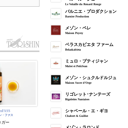
Le Volaille du Renard Rouge
バルニエ・プロダクション
Barnier Production
メゾン・ペレ
Maison Peyrey
ベラスカビエタ ファーム
Belazkabieta
ミュロ・プティジャン
Mulot et PetitJean
メゾン・シュクルドルジュ
Maison Sucre d’Orge
リゴレット･ナンテーズ
Rigolettes Nantaises
シャベール・エ・ギヨ
omFASS
ン・ファス
Chabert & Guillot
ネガー
メゾン・ラロンド