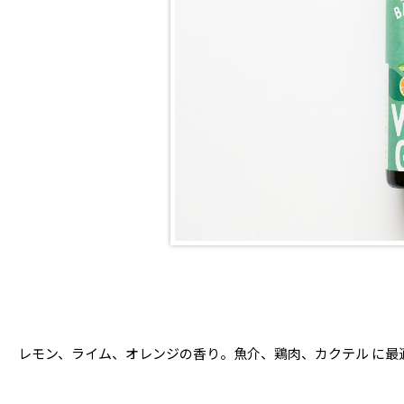
レモン、ライム、オレンジの⾹り。⿂介、鶏⾁、カクテル に最